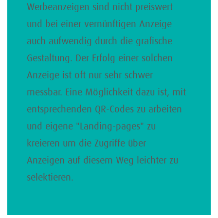
Werbeanzeigen sind nicht preiswert
und bei einer vernünftigen Anzeige
auch aufwendig durch die grafische
Gestaltung. Der Erfolg einer solchen
Anzeige ist oft nur sehr schwer
messbar. Eine Möglichkeit dazu ist, mit
entsprechenden QR-Codes zu arbeiten
und eigene "Landing-pages" zu
kreieren um die Zugriffe über
Anzeigen auf diesem Weg leichter zu
selektieren.