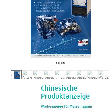
Bild
1
/20
Chinesische
Produktanzeige
Werbeanzeige für Messemagazin