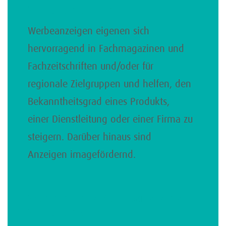
Werbeanzeigen?
Werbeanzeigen eigenen sich
hervorragend in Fachmagazinen und
Fachzeitschriften und/oder für
regionale Zielgruppen und helfen, den
Bekanntheitsgrad eines Produkts,
einer Dienstleitung oder einer Firma zu
steigern. Darüber hinaus sind
Anzeigen imagefördernd.
Was sind die Nachteile einer
Werbeanzeige?